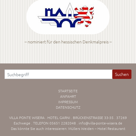
– nominiert für den hessischen Denkmalpreis –
Suchen
STARTSEITE
ANFAHRT
IMPRESSUM
DATENSCHUTZ
VILLA PONTE WISERA . HOTEL GARNI . BRÜCKENSTRASSE 33-35 . 37269
Eschwege . TELEFON 05651 2282048 .
info@villa-ponte-wisera.de
Das könnte Sie auch interessieren:
Müllers Weiden – Hotel Restaurant